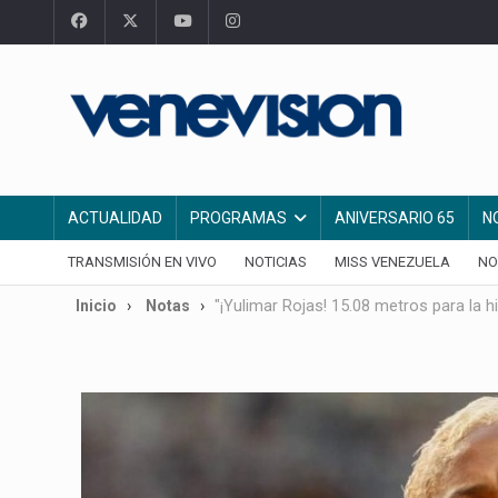
ACTUALIDAD
PROGRAMAS
ANIVERSARIO 65
N
TRANSMISIÓN EN VIVO
NOTICIAS
MISS VENEZUELA
NO
Inicio
Notas
"¡Yulimar Rojas! 15.08 metros para la 