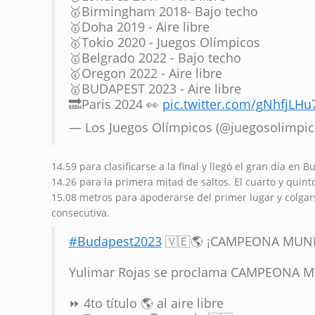
🥇Birmingham 2018- Bajo techo
🥇Doha 2019 - Aire libre
🥇Tokio 2020 - Juegos Olímpicos
🥇Belgrado 2022 - Bajo techo
🥇Oregon 2022 - Aire libre
🥇BUDAPEST 2023 - Aire libre
🔜Paris 2024 👀
pic.twitter.com/gNhfjLHu
— Los Juegos Olímpicos (@juegosolimpi
14.59 para clasificarse a la final y llegó el gran día en
14.26 para la primera mitad de saltos. El cuarto y quint
15.08 metros para apoderarse del primer lugar y colgar
consecutiva.
#Budapest2023
🇻🇪🌎 ¡CAMPEONA MUND
Yulimar Rojas se proclama CAMPEONA MUN
⏩ 4to título 🌎 al aire libre