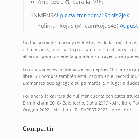
⏩ 7mo cetro 🌎 para la 🇻🇪
¡INMENSA!
pic.twitter.com/1Sahfs2jeK
— Yulimar Rojas (@TeamRojas45)
August 
No fue su mejor marca y de hecho, es de las más baja
últimos años, pero bastó para ampliar su vitrina y segu
alcanzar para ponerle la guinda a su trayectoria, que e
En mundiales es la dueña de las mejores 10 marcas que e
libre. Su nombre también está inscrito en el récord mu
Diamantes que agrega a su palmarés. Sin lugar a dudas, 
Por ahora, la carrera de Yulimar cuenta con estos títulos
Birmingham 2018- Bajo techo, Doha 2019 - Aire libre Tok
Oregon 2022 - Aire libre, BUDAPEST 2023 - Aire libre.
Compartir