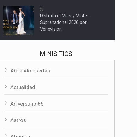
5
Disfruta el Miss y Mister
Supranational 2026 por
Venevision
MINISITIOS
Abriendo Puertas
Actualidad
Aniversario 65
Astros
Atómico