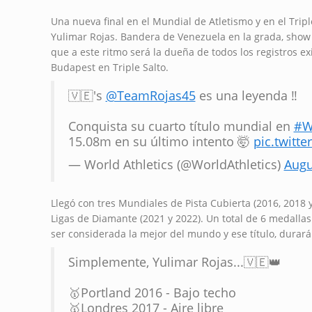
Una nueva final en el Mundial de Atletismo y en el Trip
Yulimar Rojas. Bandera de Venezuela en la grada, show 
que a este ritmo será la dueña de todos los registros ex
Budapest en Triple Salto.
🇻🇪's
@TeamRojas45
es una leyenda ‼️
Conquista su cuarto título mundial en
#W
15.08m en su último intento 🤯
pic.twitt
— World Athletics (@WorldAthletics)
Augu
Llegó con tres Mundiales de Pista Cubierta (2016, 2018 y
Ligas de Diamante (2021 y 2022). Un total de 6 medalla
ser considerada la mejor del mundo y ese título, durar
Simplemente, Yulimar Rojas...🇻🇪👑
🥇Portland 2016 - Bajo techo
🥇Londres 2017 - Aire libre