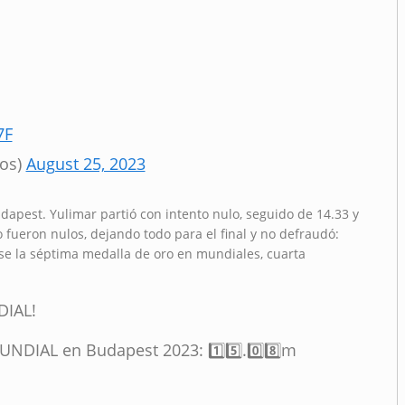
7F
cos)
August 25, 2023
 Budapest. Yulimar partió con intento nulo, seguido de 14.33 y
o fueron nulos, dejando todo para el final y no defraudó:
se la séptima medalla de oro en mundiales, cuarta
IAL!
DIAL en Budapest 2023: 1️⃣5️⃣.0️⃣8️⃣m