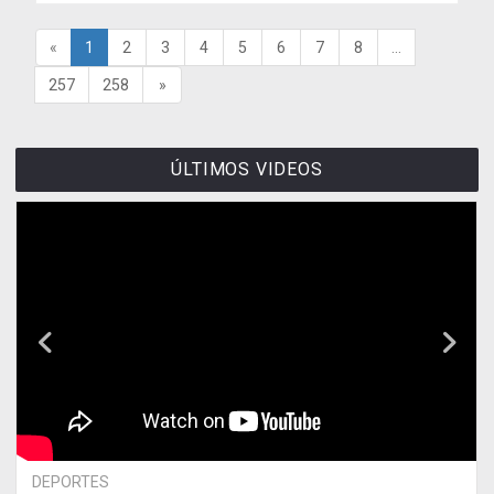
«
1
2
3
4
5
6
7
8
...
257
258
»
ÚLTIMOS VIDEOS
DEPORTES