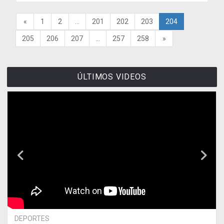
«
1
2
...
201
202
203
204
205
206
207
...
257
258
»
ÚLTIMOS VIDEOS
DEPORTES