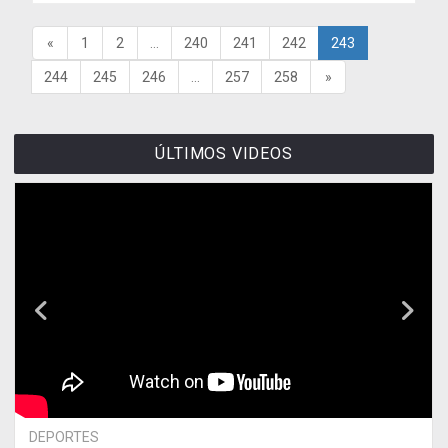
«
1
2
...
240
241
242
243
244
245
246
...
257
258
»
ÚLTIMOS VIDEOS
DEPORTES