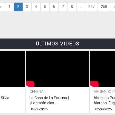
«
1
2
3
4
5
6
7
8
...
257
258
ÚLTIMOS VIDEOS
GENERAL
ABRIENDO 
Silvia
La Casa de La Fortuna |
Abriendo Pu
¿Lograrán clas...
Alarcón, Eug.
04-08-2026
02-08-2026