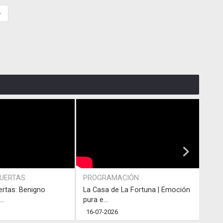
»
PUERTAS
PROGRAMACIÓN
PRO
ertas: Benigno
La Casa de La Fortuna | Emoción
#LaC
..
pura e...
junto
16-07-2026
13-