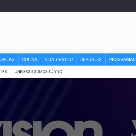
OVELAS
COCINA
VIDA Y ESTILO
DEPORTES
PROGRAMAC
TAS
UNIVERSO SOMOS TÚ Y YO