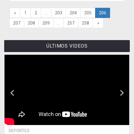
«
1
2
...
203
204
205
206
207
208
209
...
257
258
»
ÚLTIMOS VIDEOS
DEPORTES