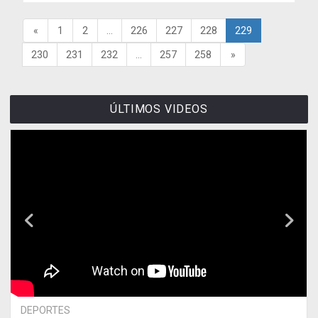
«
1
2
...
226
227
228
229
230
231
232
...
257
258
»
ÚLTIMOS VIDEOS
DEPORTES