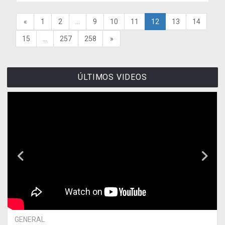
«
1
2
...
9
10
11
12
13
14
15
...
257
258
»
ÚLTIMOS VIDEOS
GENERAL