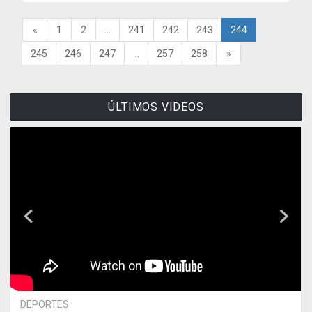
«
1
2
...
241
242
243
244
245
246
247
...
257
258
»
ÚLTIMOS VIDEOS
DEPORTES