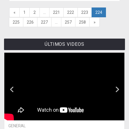
«
1
2
...
221
222
223
224
225
226
227
...
257
258
»
ÚLTIMOS VIDEOS
GENERAL