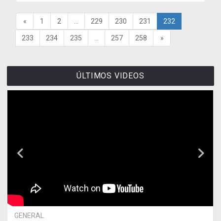
«
1
2
...
229
230
231
232
233
234
235
...
257
258
»
ÚLTIMOS VIDEOS
GENERAL