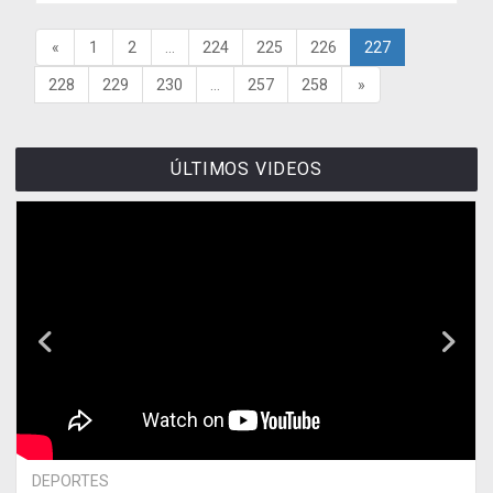
«
1
2
...
224
225
226
227
228
229
230
...
257
258
»
ÚLTIMOS VIDEOS
DEPORTES