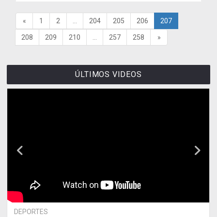
«
1
2
...
204
205
206
207
208
209
210
...
257
258
»
ÚLTIMOS VIDEOS
DEPORTES