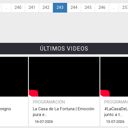
...
240
241
242
243
244
245
246
...
25
ÚLTIMOS VIDEOS
PROGRAMACIÓN
PROGRAMA
enigno
La Casa de La Fortuna | Emoción
#LaCasaDeLa
pura e...
junto a t...
16-07-2026
13-07-2026