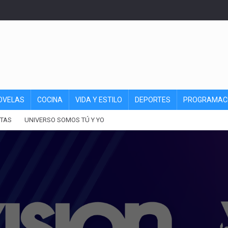
OVELAS
COCINA
VIDA Y ESTILO
DEPORTES
PROGRAMAC
TAS
UNIVERSO SOMOS TÚ Y YO