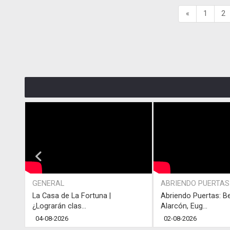
«
1
2
GENERAL
ABRIENDO PUERTAS
La Casa de La Fortuna |
Abriendo Puertas: B
¿Lograrán clas...
Alarcón, Eug...
04-08-2026
02-08-2026