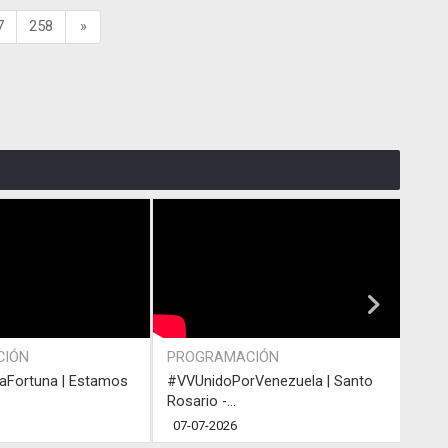
7
258
»
CIÓN
PROGRAMACIÓN
ACT
Fortuna | Estamos
#VVUnidoPorVenezuela | Santo
#VVU
Rosario -...
Rosar
07-07-2026
05-