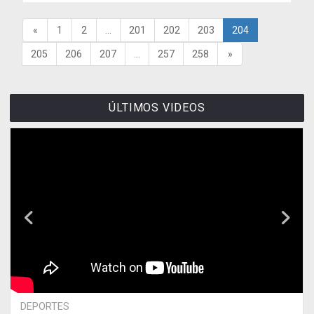
«
1
2
...
201
202
203
204
205
206
207
...
257
258
»
ÚLTIMOS VIDEOS
DEPORTES