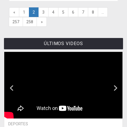
«
1
2
3
4
5
6
7
8
...
257
258
»
ÚLTIMOS VIDEOS
DEPORTES