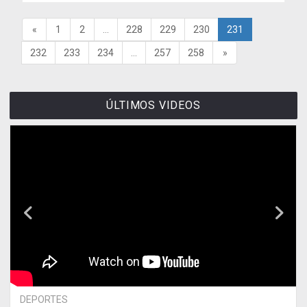
«
1
2
...
228
229
230
231
232
233
234
...
257
258
»
ÚLTIMOS VIDEOS
DEPORTES