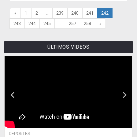
«
1
2
...
239
240
241
242
243
244
245
...
257
258
»
ÚLTIMOS VIDEOS
DEPORTES