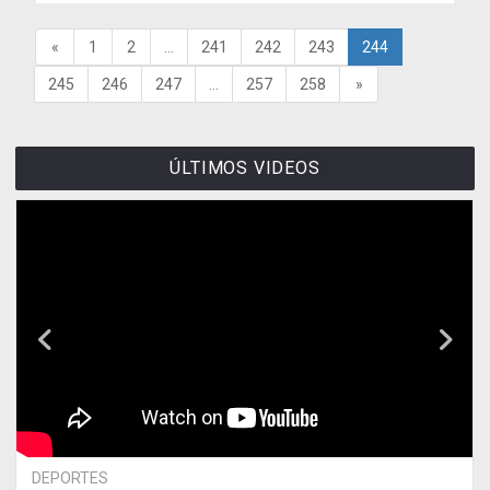
«
1
2
...
241
242
243
244
245
246
247
...
257
258
»
ÚLTIMOS VIDEOS
DEPORTES