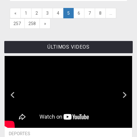
«
1
2
3
4
5
6
7
8
...
257
258
»
ÚLTIMOS VIDEOS
DEPORTES