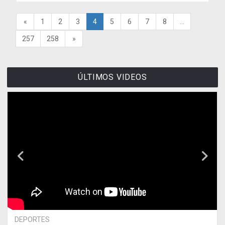
«
1
2
3
4
5
6
7
8
...
257
258
»
ÚLTIMOS VIDEOS
DEPORTES