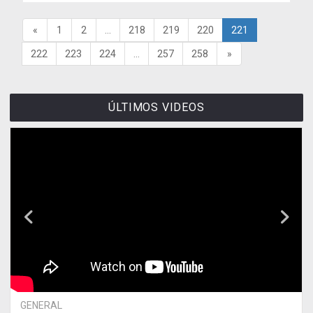
«
1
2
...
218
219
220
221
222
223
224
...
257
258
»
ÚLTIMOS VIDEOS
GENERAL