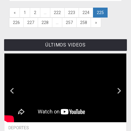
«
1
2
...
222
223
224
225
226
227
228
...
257
258
»
ÚLTIMOS VIDEOS
DEPORTES