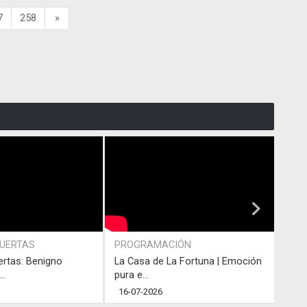
7
258
»
PUERTAS
PROGRAMACIÓN
PRO
ertas: Benigno
La Casa de La Fortuna | Emoción
#LaC
..
pura e...
junto
16-07-2026
13-