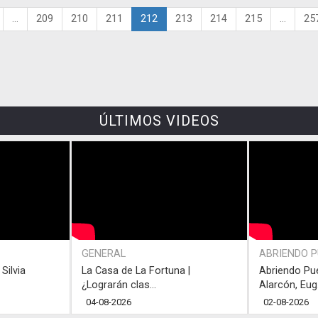
...
209
210
211
212
213
214
215
...
25
ÚLTIMOS VIDEOS
GENERAL
ABRIENDO 
Silvia
La Casa de La Fortuna |
Abriendo Pu
¿Lograrán clas...
Alarcón, Eug.
04-08-2026
02-08-2026