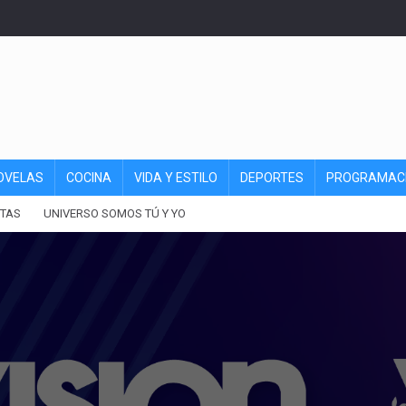
OVELAS
COCINA
VIDA Y ESTILO
DEPORTES
PROGRAMAC
TAS
UNIVERSO SOMOS TÚ Y YO