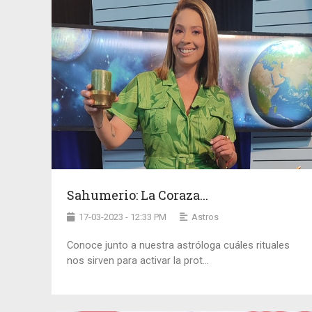
Sahumerio: La Coraza...
17-03-2023 - 12:33 PM
Astros
Conoce junto a nuestra astróloga cuáles rituales
nos sirven para activar la prot...