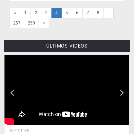
«
1
2
3
4
5
6
7
8
...
257
258
»
ÚLTIMOS VIDEOS
DEPORTES