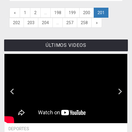
«
1
2
...
198
199
200
201
202
203
204
...
257
258
»
ÚLTIMOS VIDEOS
DEPORTES