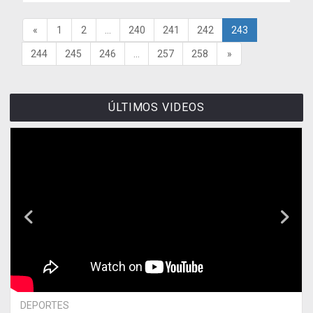
«
1
2
...
240
241
242
243
244
245
246
...
257
258
»
ÚLTIMOS VIDEOS
DEPORTES