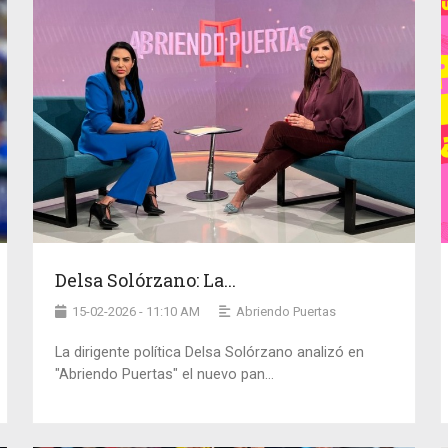
Delsa Solórzano: La...
15-02-2026 - 11:10 AM
Abriendo Puertas
La dirigente política Delsa Solórzano analizó en
"Abriendo Puertas" el nuevo pan...