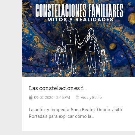
Las constelaciones f...
09-02-2026 - 2:45 PM
Vida y Estilo
La actriz y terapeuta Anna Beatriz Osorio visitó
Portada's para explicar cómo la...