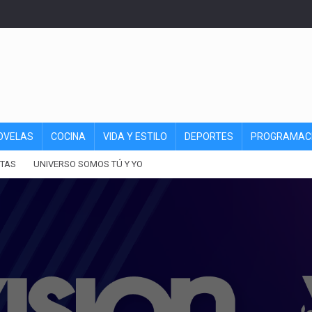
OVELAS
COCINA
VIDA Y ESTILO
DEPORTES
PROGRAMAC
TAS
UNIVERSO SOMOS TÚ Y YO