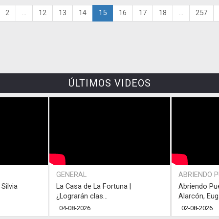
2
...
12
13
14
15
16
17
18
...
257
ÚLTIMOS VIDEOS
GENERAL
ABRIENDO 
Silvia
La Casa de La Fortuna |
Abriendo Pu
¿Lograrán clas...
Alarcón, Eug.
04-08-2026
02-08-2026