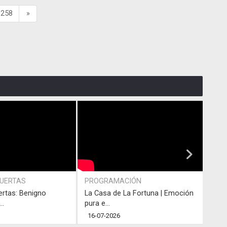
258
»
PUERTAS
PROGRAMACIÓN
PRO
ertas: Benigno
La Casa de La Fortuna | Emoción
#LaC
..
pura e...
junto
16-07-2026
13-