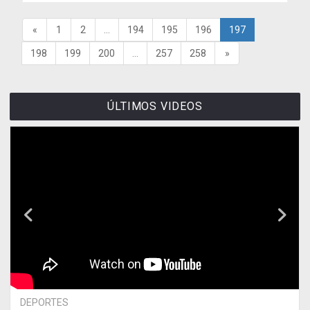
«
1
2
...
194
195
196
197
198
199
200
...
257
258
»
ÚLTIMOS VIDEOS
DEPORTES