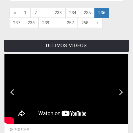
«
1
2
...
233
234
235
236
237
238
239
...
257
258
»
ÚLTIMOS VIDEOS
DEPORTES