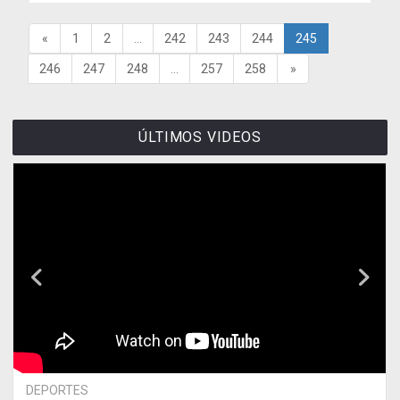
«
1
2
...
242
243
244
245
246
247
248
...
257
258
»
ÚLTIMOS VIDEOS
DEPORTES