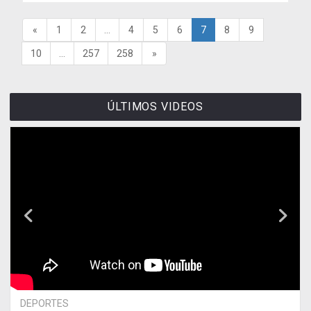
«
1
2
...
4
5
6
7
8
9
10
...
257
258
»
ÚLTIMOS VIDEOS
DEPORTES