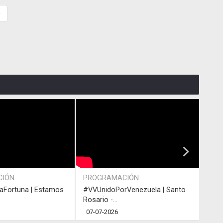
»
CIÓN
PROGRAMACIÓN
ACT
Fortuna | Estamos
#VVUnidoPorVenezuela | Santo
#VVU
Rosario -...
Rosar
07-07-2026
05-