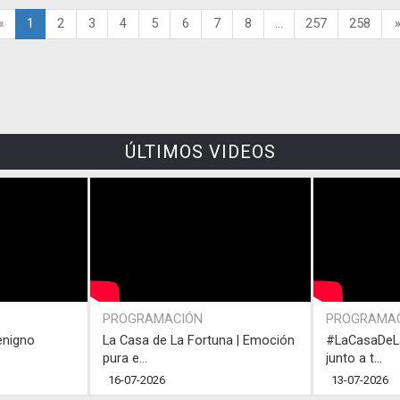
«
1
2
3
4
5
6
7
8
...
257
258
ÚLTIMOS VIDEOS
PROGRAMACIÓN
PROGRAMA
enigno
La Casa de La Fortuna | Emoción
#LaCasaDeLa
pura e...
junto a t...
16-07-2026
13-07-2026