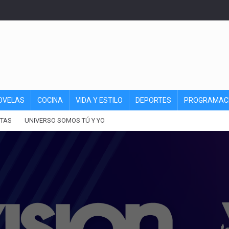
OVELAS
COCINA
VIDA Y ESTILO
DEPORTES
PROGRAMAC
TAS
UNIVERSO SOMOS TÚ Y YO