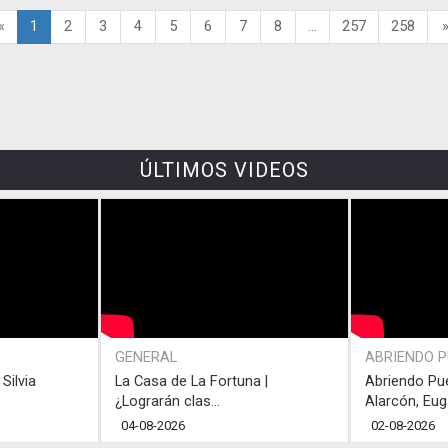
«
1
2
3
4
5
6
7
8
...
257
258
ÚLTIMOS VIDEOS
GENERAL
ABRIENDO 
Silvia
La Casa de La Fortuna |
Abriendo Pu
¿Lograrán clas...
Alarcón, Eug.
04-08-2026
02-08-2026