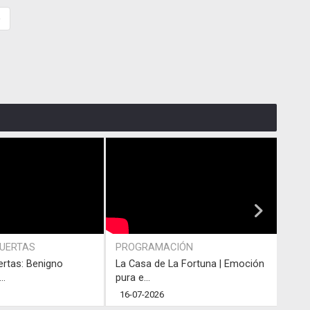
»
PUERTAS
PROGRAMACIÓN
PRO
ertas: Benigno
La Casa de La Fortuna | Emoción
#LaC
..
pura e...
junto
16-07-2026
13-