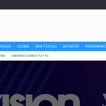
OVELAS
COCINA
VIDA Y ESTILO
DEPORTES
PROGRAMAC
TAS
UNIVERSO SOMOS TÚ Y YO