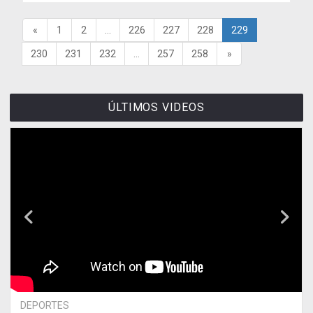
«
1
2
...
226
227
228
229
230
231
232
...
257
258
»
ÚLTIMOS VIDEOS
DEPORTES