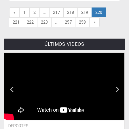
«
1
2
...
217
218
219
220
221
222
223
...
257
258
»
ÚLTIMOS VIDEOS
DEPORTES