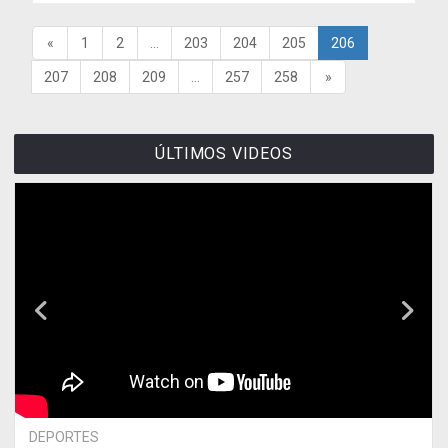
«
1
2
...
203
204
205
206
207
208
209
...
257
258
»
ÚLTIMOS VIDEOS
DEPORTES