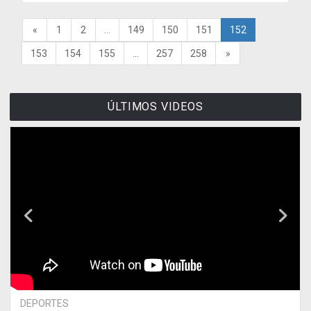
«
1
2
...
149
150
151
152
153
154
155
...
257
258
»
ÚLTIMOS VIDEOS
DEPORTES