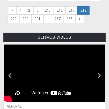
«
1
2
...
215
216
217
218
219
220
221
...
257
258
»
ÚLTIMOS VIDEOS
GENERAL