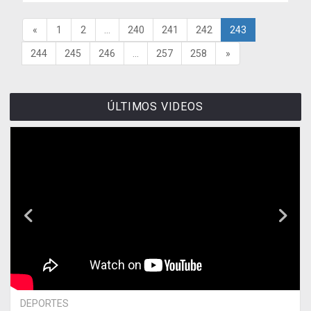
«
1
2
...
240
241
242
243
244
245
246
...
257
258
»
ÚLTIMOS VIDEOS
DEPORTES