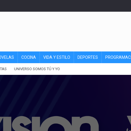
OVELAS
COCINA
VIDA Y ESTILO
DEPORTES
PROGRAMAC
TAS
UNIVERSO SOMOS TÚ Y YO