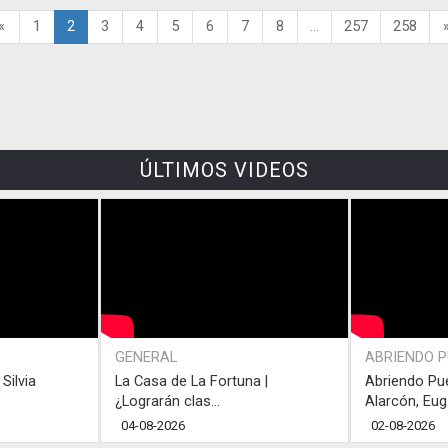
«
1
2
3
4
5
6
7
8
...
257
258
ÚLTIMOS VIDEOS
GENERAL
ABRIENDO 
Silvia
La Casa de La Fortuna |
Abriendo Pu
¿Lograrán clas...
Alarcón, Eug.
04-08-2026
02-08-2026