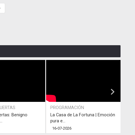
»
PUERTAS
PROGRAMACIÓN
PRO
ertas: Benigno
La Casa de La Fortuna | Emoción
#LaC
..
pura e...
junto
16-07-2026
13-