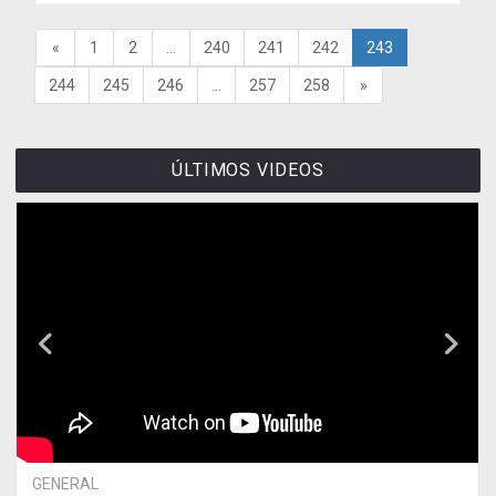
«
1
2
...
240
241
242
243
244
245
246
...
257
258
»
ÚLTIMOS VIDEOS
GENERAL