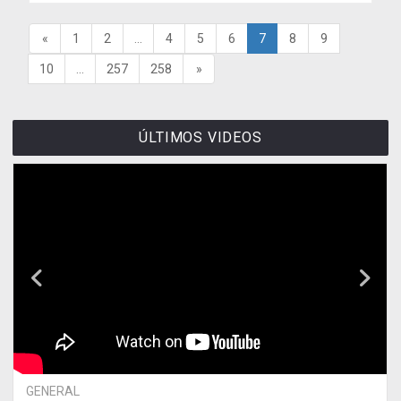
«
1
2
...
4
5
6
7
8
9
10
...
257
258
»
ÚLTIMOS VIDEOS
GENERAL