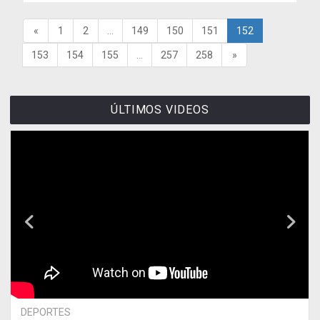
«
1
2
...
149
150
151
152
153
154
155
...
257
258
»
ÚLTIMOS VIDEOS
DEPORTES