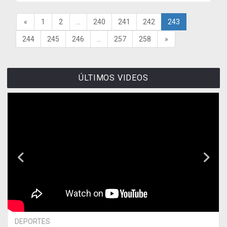
«
1
2
...
240
241
242
243
244
245
246
...
257
258
»
ÚLTIMOS VIDEOS
DEPORTES