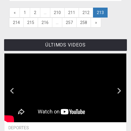
«
1
2
...
210
211
212
213
214
215
216
...
257
258
»
ÚLTIMOS VIDEOS
DEPORTES