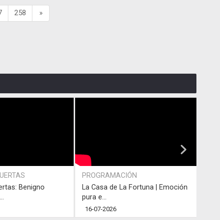
7
258
»
PUERTAS
PROGRAMACIÓN
PRO
ertas: Benigno
La Casa de La Fortuna | Emoción
#LaC
..
pura e...
junto
16-07-2026
13-