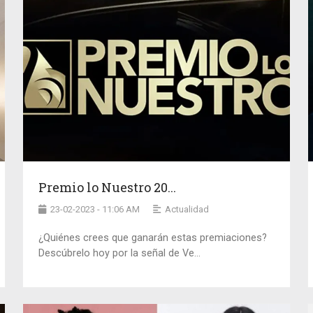
Premio lo Nuestro 20...
23-02-2023 - 11:06 AM
Actualidad
¿Quiénes crees que ganarán estas premiaciones?
Descúbrelo hoy por la señal de Ve...