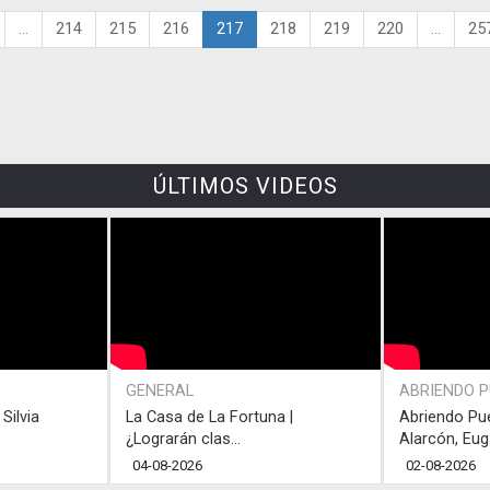
...
214
215
216
217
218
219
220
...
25
ÚLTIMOS VIDEOS
GENERAL
ABRIENDO 
Silvia
La Casa de La Fortuna |
Abriendo Pu
¿Lograrán clas...
Alarcón, Eug.
04-08-2026
02-08-2026