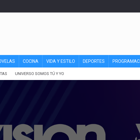
OVELAS
COCINA
VIDA Y ESTILO
DEPORTES
PROGRAMAC
TAS
UNIVERSO SOMOS TÚ Y YO