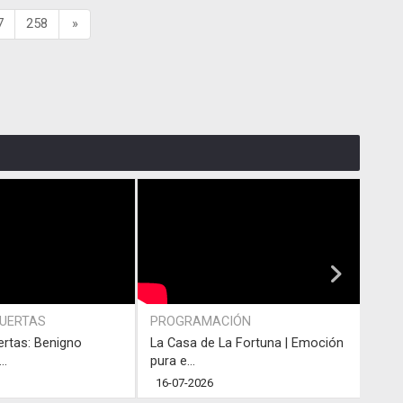
7
258
»
PUERTAS
PROGRAMACIÓN
PRO
ertas: Benigno
La Casa de La Fortuna | Emoción
#LaC
..
pura e...
junto
16-07-2026
13-