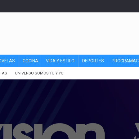
OVELAS
COCINA
VIDA Y ESTILO
DEPORTES
PROGRAMAC
TAS
UNIVERSO SOMOS TÚ Y YO