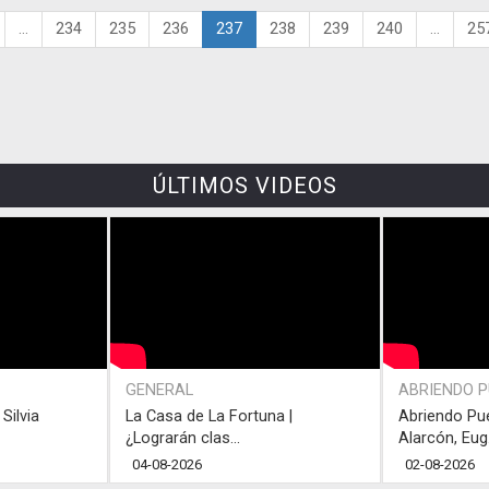
...
234
235
236
237
238
239
240
...
25
ÚLTIMOS VIDEOS
GENERAL
ABRIENDO 
Silvia
La Casa de La Fortuna |
Abriendo Pu
¿Lograrán clas...
Alarcón, Eug.
04-08-2026
02-08-2026