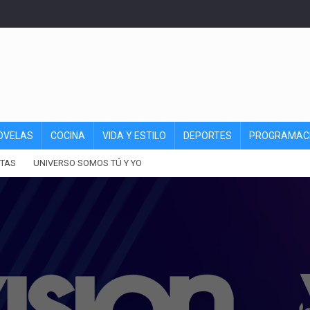
OVELAS
COCINA
VIDA Y ESTILO
DEPORTES
PROGRAMAC
TAS
UNIVERSO SOMOS TÚ Y YO