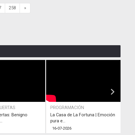
7
258
»
PUERTAS
PROGRAMACIÓN
PRO
ertas: Benigno
La Casa de La Fortuna | Emoción
#LaC
..
pura e...
junto
16-07-2026
13-