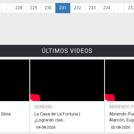
...
228
229
230
231
232
233
234
...
25
ÚLTIMOS VIDEOS
GENERAL
ABRIENDO 
Silvia
La Casa de La Fortuna |
Abriendo Pu
¿Lograrán clas...
Alarcón, Eug.
04-08-2026
02-08-2026