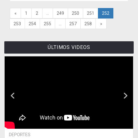
«
1
2
...
249
250
251
252
253
254
255
...
257
258
»
ÚLTIMOS VIDEOS
DEPORTES